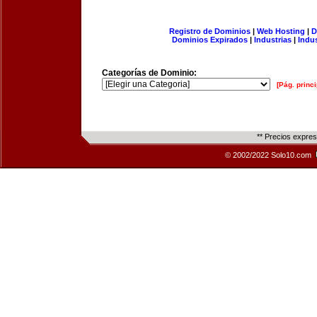
Registro de Dominios
|
Web Hosting
|
D
Dominios Expirados
|
Industrias
|
Indu
Categorías de Dominio:
[Pág. princi
** Precios expre
© 2002/2022 Solo10.com