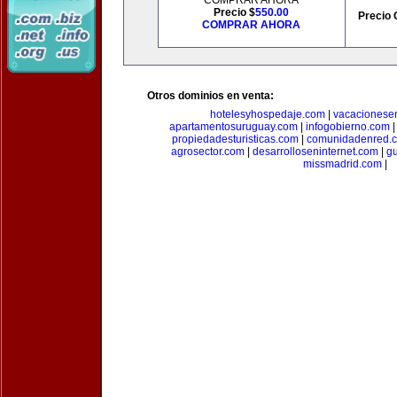
COMPRAR AHORA
Precio $
550.00
Precio 
COMPRAR AHORA
Otros dominios en venta:
hotelesyhospedaje.com
|
vacacionese
apartamentosuruguay.com
|
infogobierno.com
propiedadesturisticas.com
|
comunidadenred.
agrosector.com
|
desarrolloseninternet.com
|
g
missmadrid.com
|