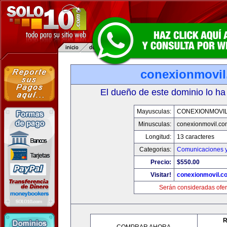
conexionmovi
El dueño de este dominio lo ha
Mayusculas:
CONEXIONMOVI
Minusculas:
conexionmovil.co
Longitud:
13 caracteres
Categorias:
Comunicaciones y
Precio:
$550.00
Visitar!
conexionmovil.c
Serán consideradas ofer
R