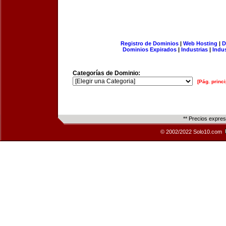
Registro de Dominios
|
Web Hosting
|
D
Dominios Expirados
|
Industrias
|
Indu
Categorías de Dominio:
[Pág. princi
** Precios expre
© 2002/2022 Solo10.com