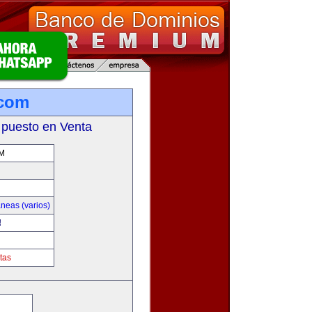
.com
 puesto en Venta
M
neas (varios)
!
tas