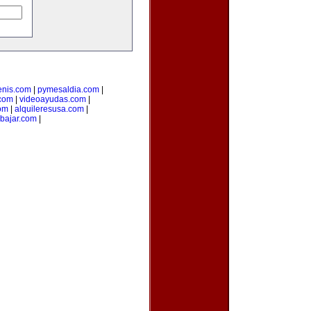
tenis.com
|
pymesaldia.com
|
.com
|
videoayudas.com
|
om
|
alquileresusa.com
|
bajar.com
|