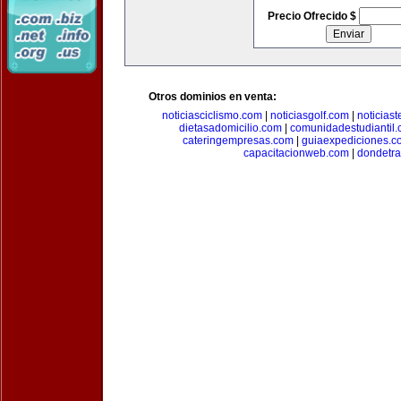
Precio Ofrecido $
Otros dominios en venta:
noticiasciclismo.com
|
noticiasgolf.com
|
noticias
dietasadomicilio.com
|
comunidadestudiantil
cateringempresas.com
|
guiaexpediciones.c
capacitacionweb.com
|
dondetra