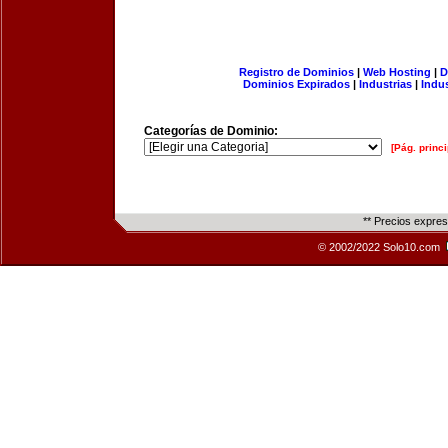
Registro de Dominios
|
Web Hosting
|
D
Dominios Expirados
|
Industrias
|
Indu
Categorías de Dominio:
[Pág. princi
** Precios expre
© 2002/2022 Solo10.com