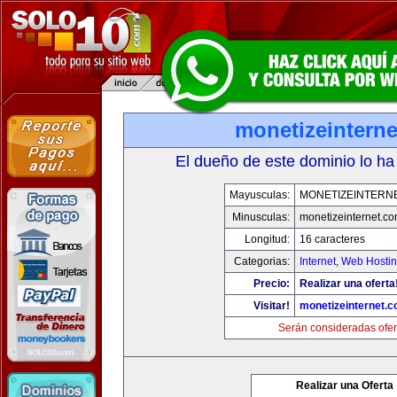
monetizeintern
El dueño de este dominio lo ha
Mayusculas:
MONETIZEINTERN
Minusculas:
monetizeinternet.c
Longitud:
16 caracteres
Categorias:
Internet
,
Web Hostin
Precio:
Realizar una oferta
Visitar!
monetizeinternet.
Serán consideradas ofer
Realizar una Oferta