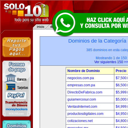
Dominios de la Categoría
385 dominios en esta categ
Mostrando 1 de 150
Ver siguientes 150 >>
Nombre de Dominio
Precio
negocios.com.pa
$7,500
empresas.com.pa
$6,500
DirectoDeFabrica.com
$5,999
guiamercosur.com
$5,000
VentasInternet.com
$4,999
productosdigitales.com
$4,950
cotizaciones.net
$4,800